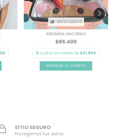
ENVÍO GRATIS
O
RIÑONERA UNICORNIO
RI
$65.400
800
3
cuotas sin interés de
$21.800
3
cuota
SITIO SEGURO
Protegemos tus datos