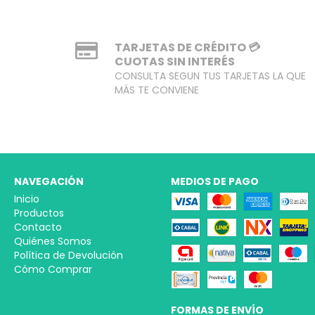
TARJETAS DE CRÉDITO 💳
CUOTAS SIN INTERÉS
CONSULTA SEGUN TUS TARJETAS LA QUE
MÁS TE CONVIENE
NAVEGACIÓN
MEDIOS DE PAGO
Inicio
Productos
Contacto
Quiénes Somos
Política de Devolución
Cómo Comprar
FORMAS DE ENVÍO