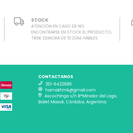
STOCK
ATENCIÓN EN CASO DE NO
ENCONTRARSE EN STOCK EL PRODUCTO,
TIENE DEMORA DE 10 DÍAS HÁBILES
CONTACTANOS
351-6422685
hamakhmk@gmail.com
Ascochinga s/n B°Mirador del Lago,
Bialet Massé, Córdoba, Argentina