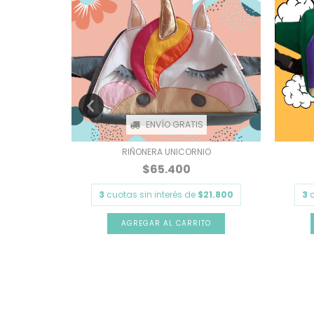
ENVÍO GRATIS
NERO
RIÑONERA UNICORNIO
$65.400
21.800
3
cuotas sin interés de
$21.800
3