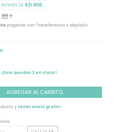
 INTERÉS DE
$21.800
nto
pagando con Transferencia o depósito
 PAGO
is
¡Solo quedan
2
en stock!
roducto y
tenés envío gratis!
 CP:
CAMBIAR CP
envío
CALCULAR