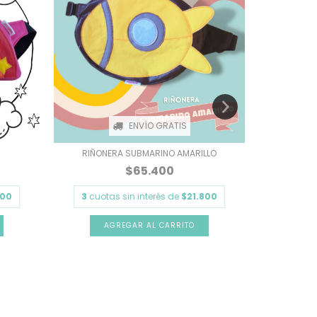
ENVÍO GRATIS
RIÑONERA SUBMARINO AMARILLO
$65.400
800
3
cuotas sin interés de
$21.800
3
cuota